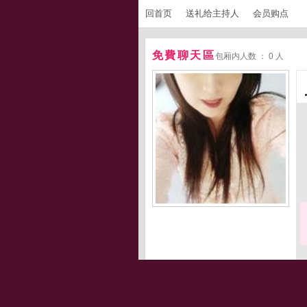
回首页
送礼给主持人
会员购点
免費聊天區
包厢内人数 ： 0 人