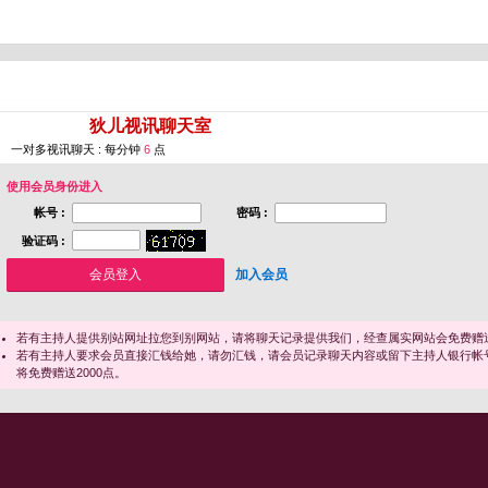
您即将进入 [
狄儿视讯聊天室
]
一对多视讯聊天 : 每分钟
6
点
使用会员身份进入
帐号 :
密码 :
验证码 :
加入会员
若有主持人提供别站网址拉您到别网站，请将聊天记录提供我们，经查属实网站会免费赠送
若有主持人要求会员直接汇钱给她，请勿汇钱，请会员记录聊天内容或留下主持人银行帐
将免费赠送2000点。