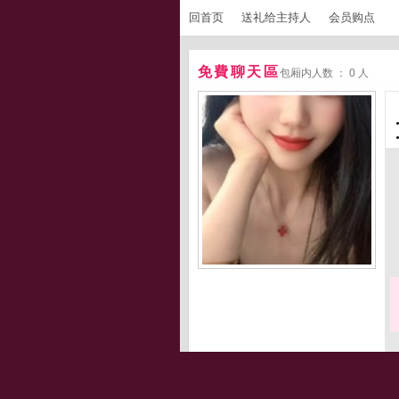
回首页
送礼给主持人
会员购点
免費聊天區
包厢内人数 ： 0 人