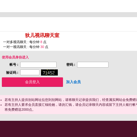
您即将进入 [
狄儿视讯聊天室
]
一对多视讯聊天 : 每分钟
8
点
一对一视讯聊天 : 每分钟
30
点
使用会员身份进入
帐号 :
密码 :
验证码 :
加入会员
若有主持人提供别站网址拉您到别网站，请将聊天记录提供我们，经查属实网站会免费赠送
若有主持人要求会员直接汇钱给她，请勿汇钱，请会员记录聊天内容或留下主持人银行帐
将免费赠送2000点。