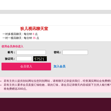
您即将进入 [
狄儿视讯聊天室
]
一对多视讯聊天 : 每分钟
8
点
一对一视讯聊天 : 每分钟
35
点
使用会员身份进入
帐号 :
密码 :
验证码 :
加入会员
若有主持人提供别站网址拉您到别网站，请将聊天记录提供我们，经查属实网站会免费赠送
若有主持人要求会员直接汇钱给她，请勿汇钱，请会员记录聊天内容或留下主持人银行帐
将免费赠送2000点。