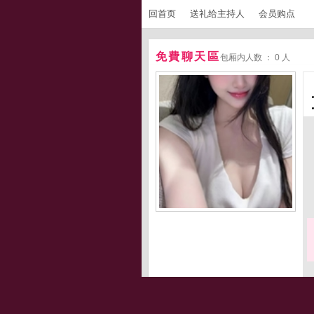
回首页
送礼给主持人
会员购点
免費聊天區
包厢内人数 ： 0 人