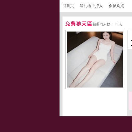
回首页
送礼给主持人
会员购点
免費聊天區
包厢内人数 ： 0 人