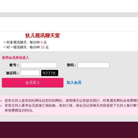
您即将进入 [
狄儿视讯聊天室
]
一对多视讯聊天 : 每分钟
6
点
一对一视讯聊天 : 每分钟
15
点
使用会员身份进入
帐号 :
密码 :
验证码 :
加入会员
若有主持人提供别站网址拉您到别网站，请将聊天记录提供我们，经查属实网站会免费赠送
若有主持人要求会员直接汇钱给她，请勿汇钱，请会员记录聊天内容或留下主持人银行帐
将免费赠送2000点。