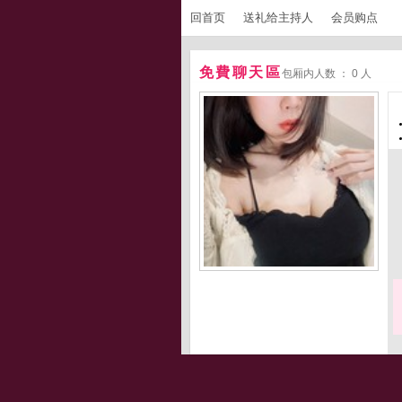
回首页
送礼给主持人
会员购点
免費聊天區
包厢内人数 ： 0 人