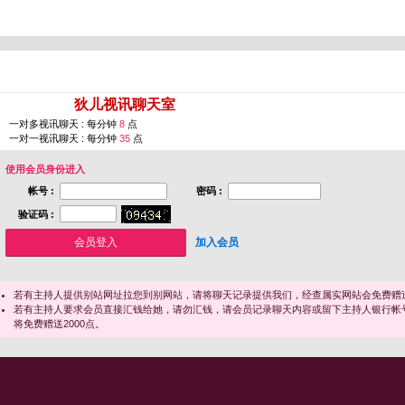
您即将进入 [
狄儿视讯聊天室
]
一对多视讯聊天 : 每分钟
8
点
一对一视讯聊天 : 每分钟
35
点
使用会员身份进入
帐号 :
密码 :
验证码 :
加入会员
若有主持人提供别站网址拉您到别网站，请将聊天记录提供我们，经查属实网站会免费赠送
若有主持人要求会员直接汇钱给她，请勿汇钱，请会员记录聊天内容或留下主持人银行帐
将免费赠送2000点。