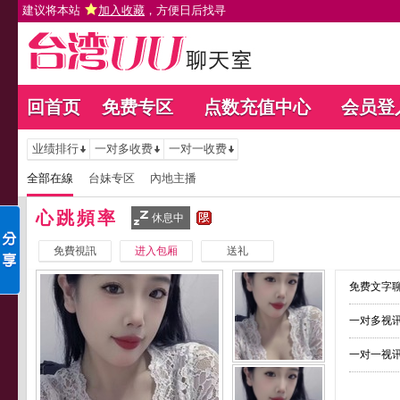
建议将本站
加入收藏
，方便日后找寻
回首页
免费专区
点数充值中心
会员登
业绩排行
一对多收费
一对一收费
全部在線
台妹专区
內地主播
心跳頻率
休息中
免費視訊
进入包厢
送礼
免费文字聊
一对多视讯
一对一视讯