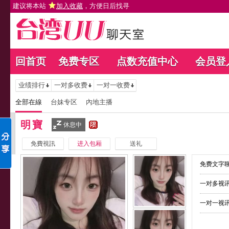
建议将本站
加入收藏
，方便日后找寻
回首页
免费专区
点数充值中心
会员登
业绩排行
一对多收费
一对一收费
全部在線
台妹专区
內地主播
明寶
休息中
免費視訊
进入包厢
送礼
免费文字聊
一对多视讯
一对一视讯