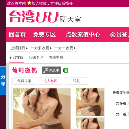
建议将本站
加入收藏
，方便日后找寻
回首页
免费专区
点数充值中心
会员登
业绩排行
一对多收费
一对一收费
全部在線
台妹专区
內地主播
葡萄微熟
休息中
免費視訊
进入包厢
送礼
免费文字聊
一对多视讯
一对一视讯