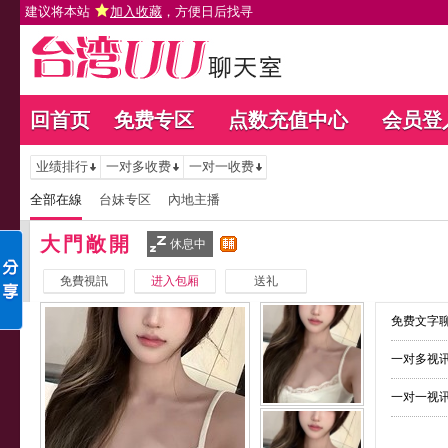
建议将本站
加入收藏
，方便日后找寻
回首页
免费专区
点数充值中心
会员登
业绩排行
一对多收费
一对一收费
全部在線
台妹专区
內地主播
大門敞開
休息中
免費視訊
进入包厢
送礼
免费文字聊
一对多视讯
一对一视讯