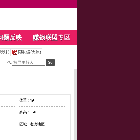
问题反映
赚钱联盟专区
暧昧)
限制级(火辣)
体重 : 49
身高 : 168
区域 : 港澳地區