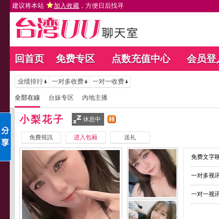
建议将本站
加入收藏
，方便日后找寻
回首页
免费专区
点数充值中心
会员登
业绩排行
一对多收费
一对一收费
全部在線
台妹专区
內地主播
小梨花子
休息中
免費視訊
进入包厢
送礼
免费文字聊
一对多视讯
一对一视讯