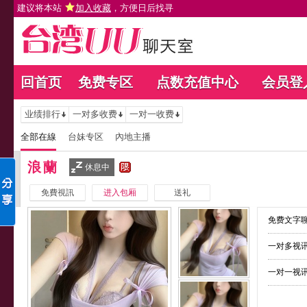
建议将本站
加入收藏
，方便日后找寻
回首页
免费专区
点数充值中心
会员登
业绩排行
一对多收费
一对一收费
全部在線
台妹专区
內地主播
浪蘭
休息中
免費視訊
进入包厢
送礼
免费文字聊
一对多视讯
一对一视讯